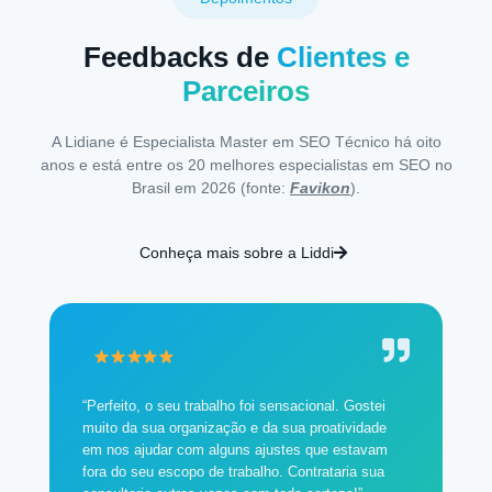
Feedbacks de
Clientes e
Parceiros
A Lidiane é Especialista Master em SEO Técnico há oito
anos e está entre os 20 melhores especialistas em SEO no
Brasil em 2026 (fonte:
Favikon
).
Conheça mais sobre a Liddi
“Perfeito, o seu trabalho foi sensacional. Gostei
muito da sua organização e da sua proatividade
em nos ajudar com alguns ajustes que estavam
fora do seu escopo de trabalho. Contrataria sua