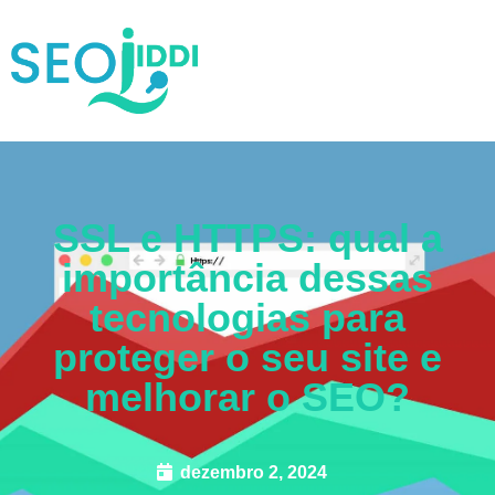
SSL e HTTPS: qual a
importância dessas
tecnologias para
proteger o seu site e
melhorar o SEO?
dezembro 2, 2024