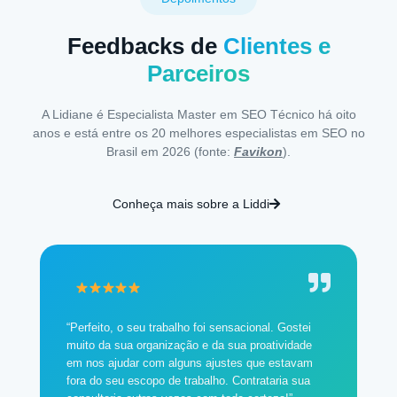
Feedbacks de
Clientes e
Parceiros
A Lidiane é Especialista Master em SEO Técnico há oito
anos e está entre os 20 melhores especialistas em SEO no
Brasil em 2026 (fonte:
Favikon
).
Conheça mais sobre a Liddi
“Perfeito, o seu trabalho foi sensacional. Gostei
muito da sua organização e da sua proatividade
em nos ajudar com alguns ajustes que estavam
fora do seu escopo de trabalho. Contrataria sua