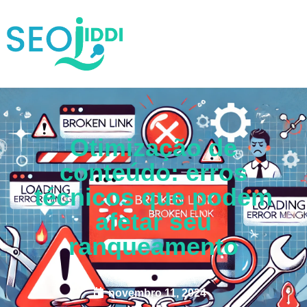
Otimização de
conteúdo: erros
técnicos que podem
afetar seu
ranqueamento
novembro 11, 2024